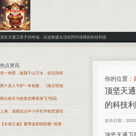
顶坚天通卫星手持终端：应急救援全流程闭环保障的科技利器
热点资讯
有一种爱，纵隔千山万水，依旧深情
你的位置：
两个老人守护一本相册，《南京照相
顶坚天通
两出租车为抢客把乘客撞飞?回应
的科技利
上海、成都试点中小学长学制贯通培
发布日期：2025-
【全场立减】夏季温和卸防晒:“保屏
顶坚天通卫星