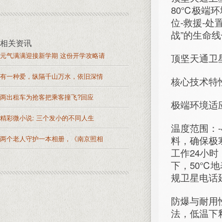
80℃极端
位-救援-
战”的生命
相关资讯
元气满满迎接新学期 这份开学攻略请
顶坚天通卫
有一种爱，纵隔千山万水，依旧深情
核心技术特
两出租车为抢客把乘客撞飞?回应
极端环境适
精彩微小说: 三个发小的不同人生
温度范围：
料，确保极
两个老人守护一本相册，《南京照相
工作24小
下，50℃
规卫星电话
防爆与耐用
法，低温下