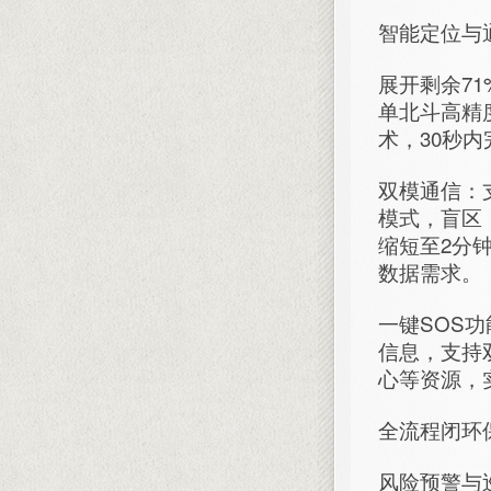
智能定位与
展开剩余71
单北斗高精
术，30秒
双模通信：
模式，盲区
缩短至2分钟
数据需求。
一键SOS
信息，支持
心等资源，实
全流程闭环
风险预警与