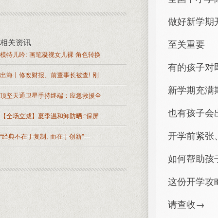
做好新学期
相关资讯
至关重要
模特儿吟: 画笔凝视女儿裸 角色转换
有的孩子对
出海丨修改财报、前董事长被查! 刚
新学期充满
顶坚天通卫星手持终端：应急救援全
也有孩子会
【全场立减】夏季温和卸防晒:“保屏
开学前紧张
“经典不在于复制, 而在于创新”—
如何帮助孩
这份开学攻
请查收→