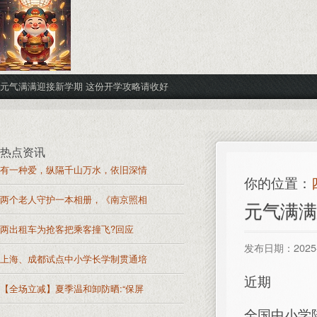
元气满满迎接新学期 这份开学攻略请收好
热点资讯
有一种爱，纵隔千山万水，依旧深情
你的位置：
两个老人守护一本相册，《南京照相
元气满满
两出租车为抢客把乘客撞飞?回应
发布日期：2025-
上海、成都试点中小学长学制贯通培
近期
【全场立减】夏季温和卸防晒:“保屏
全国中小学